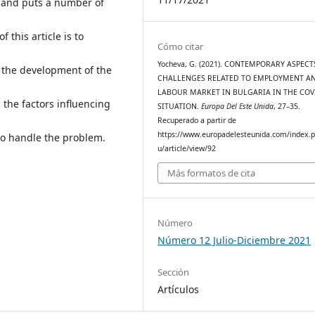
 and puts a number of
 this article is to
Cómo citar
Yocheva, G. (2021). CONTEMPORARY ASPEC
 the development of the
CHALLENGES RELATED TO EMPLOYMENT A
LABOUR MARKET IN BULGARIA IN THE COV
 the factors influencing
SITUATION.
Europa Del Este Unida
, 27–35.
Recuperado a partir de
https://www.europadelesteunida.com/index.
to handle the problem.
u/article/view/92
Más formatos de cita
Número
Número 12 Julio-Diciembre 2021
Sección
Artículos