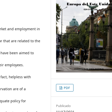
arket and employment in
 that are related to the
te have been aimed to
eir employees.
fact, helpless with
PDF
vation are of a
quate policy for
Publicado
11/17/2021