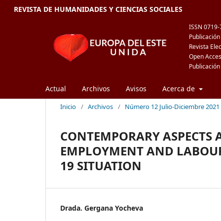
REVISTA DE HUMANIDADES Y CIENCIAS SOCIALES
ISSN 0719-
Publicación 
Revista Ele
Open Acce
Publicación
Actual
Archivos
Avisos
Acerca de
Inicio
/
Archivos
/
Número 12 Julio-Diciembre 2021
CONTEMPORARY ASPECTS A
EMPLOYMENT AND LABOUR 
19 SITUATION
Drada. Gergana Yocheva